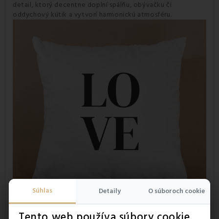
detail, ktorý decentne doplní spálňu, obývačku či
oddychový kútik a vytvorí harmonickú atmosféru.
Súhlas
Detaily
O súboroch cookie
Tento web používa súbory cookie