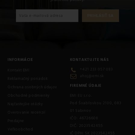
INFORMÁCIE
KONTAKTUJTE NÁS
+421 233 057 083
Kontakt EMI
ahoj@emi.sk
Reklamačný poriadok
FIREMNÉ ÚDAJE
Ochrana osobných údajov
Obchodné podmienky
EMI EU s.r.o.
Pod Švabľovkou 2100, 083
Najčastejšie otázky
01 Sabinov
Overovanie recenzií
IČO: 46726608
Predajne
DIČ: 2023542455
Veľkoobchod
IČ DPH: SK 2023542455