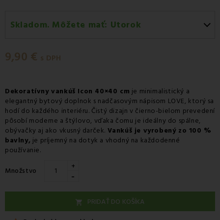
Skladom. Môžete mať:
Utorok
Utorok 11.08
-
Doručenie kuriérom GLS
9,90 €
Utorok 11.08
-
Vyzdvihnutie na predajni
s DPH
Utorok 11.08
-
Osobný odber v odbernom mieste
Packeta
Dekoratívny vankúš Icon 40×40 cm
je minimalistický a
elegantný bytový doplnok s nadčasovým nápisom LOVE, ktorý sa
Utorok 11.08
-
Osobný odber v odbernom mieste GLS
hodí do každého interiéru. Čistý dizajn v čierno-bielom prevedení
Streda 12.08
-
Packeta doručenie kuriérom na adresu
pôsobí moderne a štýlovo, vďaka čomu je ideálny do spálne,
obývačky aj ako vkusný darček.
Vankúš je vyrobený zo 100 %
bavlny,
je príjemný na dotyk a vhodný na každodenné
používanie.
+
Množstvo
-
PRIDAŤ DO KOŠÍKA
