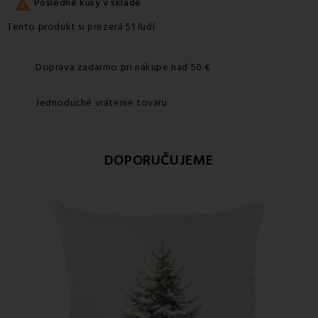

Posledné kusy v sklade
Tento produkt si prezerá 51 ľudí
Doprava zadarmo pri nákupe nad 50 €
Jednoduché vrátenie tovaru
DOPORUČUJEME
Zľa