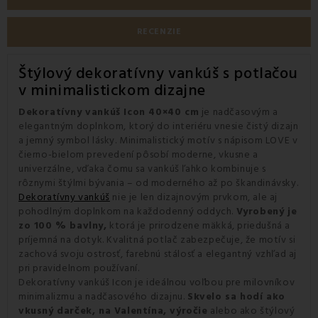
RECENZIE
Štýlový dekoratívny vankúš s potlačou
v minimalistickom dizajne
Dekoratívny vankúš Icon 40×40 cm
je nadčasovým a
elegantným doplnkom, ktorý do interiéru vnesie čistý dizajn
a jemný symbol lásky. Minimalistický motív s nápisom LOVE v
čierno-bielom prevedení pôsobí moderne, vkusne a
univerzálne, vďaka čomu sa vankúš ľahko kombinuje s
rôznymi štýlmi bývania – od moderného až po škandinávsky.
Dekoratívny vankúš
nie je len dizajnovým prvkom, ale aj
pohodlným doplnkom na každodenný oddych.
Vyrobený je
zo 100 % bavlny,
ktorá je prirodzene mäkká, priedušná a
príjemná na dotyk. Kvalitná potlač zabezpečuje, že motív si
zachová svoju ostrosť, farebnú stálosť a elegantný vzhľad aj
pri pravidelnom používaní.
Dekoratívny vankúš Icon je ideálnou voľbou pre milovníkov
minimalizmu a nadčasového dizajnu.
Skvelo sa hodí ako
vkusný darček, na Valentína, výročie
alebo ako štýlový