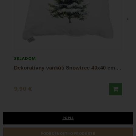
›
SKLADOM
SKLA
D
ekoratívny vankúš Snowtree 40x40 cm EMI
Deko
7,90
9,90 €
9,90 
POPIS
PODROBNOSTI O PRODUKTE