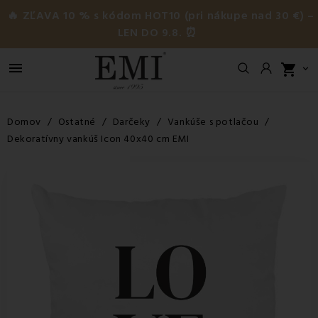
🔥 ZĽAVA 10 % s kódom HOT10 (pri nákupe nad 30 €) –
LEN DO 9.8. ⏰

shopping_cart

Domov
Ostatné
Darčeky
Vankúše s potlačou
Dekoratívny vankúš Icon 40x40 cm EMI