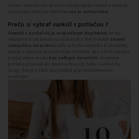
Vnútro vankúša 40x40 tvorí antialergický vankúš a farebná
vzorovaná obliečka. Obliečka
nie je snímateľná.
Prečo si vybrať vankúš s potlačou ?
Vankúš s potlačou je originálnym doplnkom
, ktorý
okamžite dodá priestoru osobitosť a štýl. Dokáže
zmeniť
atmosféru interiéru
podľa ročného obdobia či aktuálnej
nálady a zároveň je praktickým riešením, ako oživiť sedačku,
posteľ alebo kreslo
bez veľkých investícií.
Moderné
potlače prinášajú do domova hravosť, farby a jedinečný
dizajn, ktorý si udrží svoj vzhľad aj pri každodennom
používaní.