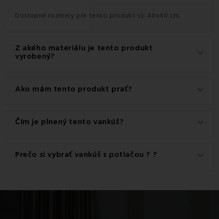
Dostupné rozmery pre tento produkt sú: 40x40 cm.
Z akého materiálu je tento produkt
keyboard_arrow_down
vyrobený?
Tento produkt je vyrobený z kvalitného materiálu: 100%
Ako mám tento produkt prať?
keyboard_arrow_down
Bavlna.
Pre dosiahnutie najlepších výsledkov odporúčame tento
Čím je plnený tento vankúš?
keyboard_arrow_down
produkt prať na 40 °C.
Vankúš je plnený: 100% Polyester.
Prečo si vybrať vankúš s potlačou ? ?
keyboard_arrow_down
Vankúš s potlačou je originálnym doplnkom
, ktorý
okamžite dodá priestoru osobitosť a štýl. Dokáže
zmeniť
atmosféru interiéru
podľa ročného obdobia či aktuálnej
nálady a zároveň je praktickým riešením, ako oživiť