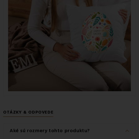
OTÁZKY & ODPOVEDE
keyboard_arrow_down
Aké sú rozmery tohto produktu?