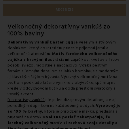
RECENZIE
Veľkonočný dekoratívny vankúš zo
100% bavlny
Dekoratívny vankúš Easter Egg
je veselým a štýlovým
doplnkom, ktorý do interiéru prinesie príjemnú jarnú a
veľkonočnú atmosféru.
Motív farebného veľkonočného
vajíčka s hravými ilustráciami
zajačikov, kvetov a listov
pôsobí sviežo, radostne a nadčasovo. Vďaka pestrým
farbám a jemným detailom sa ľahko kombinuje s moderným
aj klasickým štýlom bývania. Výrazný veľkonočný motív na
svetlom podklade krásne vynikne v obývačke, spálni aj na
kresle v oddychovom kútiku a dodá priestoru sviatočný a
veselý akcent.
Dekoratívny vankúš
nie je len dizajnovým detailom, ale aj
pohodlným doplnkom na každodenný oddych.
Vyrobený je
zo 100 % bavlny,
ktorá je prirodzene mäkká, priedušná a
príjemná na dotyk.
Kvalitná potlač zabezpečuje, že
farebný veľkonočný motív si zachová svoje detaily a
živé farby aj pri pravidelnom používaní.