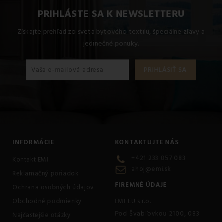
sedačku, posteľ alebo kreslo
bez veľkých
PRIHLÁSTE SA K NEWSLETTERU
investícií.
Moderné potlače prinášajú do domova
hravosť, farby a jedinečný dizajn, ktorý si udrží svoj vzhľad
Získajte prehľad zo sveta bytového textilu, špeciálne zľavy a
aj pri každodennom používaní.
jedinečné ponuky.
INFORMÁCIE
KONTAKTUJTE NÁS
+421 233 057 083
Kontakt EMI
ahoj@emi.sk
Reklamačný poriadok
FIREMNÉ ÚDAJE
Ochrana osobných údajov
Obchodné podmienky
EMI EU s.r.o.
Pod Švabľovkou 2100, 083
Najčastejšie otázky