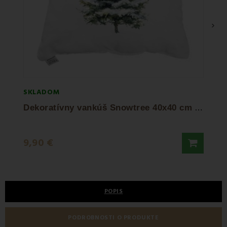
›
SKLADOM
SKLA
D
ekoratívny vankúš Snowtree 40x40 cm EMI
Deko
7,90
9,90 €
9,90 
POPIS
PODROBNOSTI O PRODUKTE