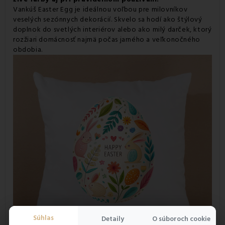
Vankúš Easter Egg je ideálnou voľbou pre milovníkov
veselých sezónnych dekorácií. Skvelo sa hodí ako štýlový
doplnok do svetlých interiérov alebo ako milý darček, ktorý
rozžiari domácnosť najmä počas jarného a veľkonočného
obdobia.
Súhlas
Detaily
O súboroch cookie