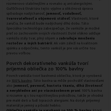
rozmerovo stabilnejšími a rovnako aj antialergickými.
Guľôčková štruktúra tejto výplne a silikónová úprava
spôsobuje nadýchanosť,
jemnosť, vzdušnosť,
tvarovateľnosť a objemovú stálosť
. Vlastnosti, ktoré
zaručia, že vankúš bude nadýchaný dlhú dobu. Táto
špeciálna technológia zabezpečuje, že vankúše je možné
prať so zachovaním svojich vlastností. Duté vlákno udržuje
vankúšu stály tvar, plný objem a
zabraňuje množeniu
roztočov a iných baktérií
. Ak vám záleží na kvalitnom
spánku a odpočinku, tento vankúš je pre vás určite tou
pravou voľbou.
Povrch dekoratívneho vankúša tvorí
príjemná obliečka zo 100% bavlny
Povrch vankúša tvorí bavlnená obliečka, ktorá je vyrobená
zo
100% bavlny
. Táto bavlna sa môže pochváliť vlastnosťami
ako
jemnosť, pevnosť, hustota tkania, dlhá životnosť
a nevybledne ani po viacnásobnom praní
. 100% bavlna
si rozumie aj s tou najcitlivejšou pokožkou, takže je vhodná
pre malé deti a ľudí trpiacich alergiami. Na dotyk príjemný
materiál je jemný a pôsobí hebko.
Obliečka vankúša je
vyrobená zo 100 % bavlny
, ktorá