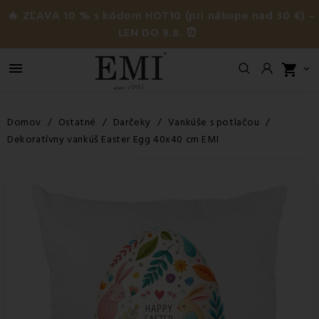
🔥 ZĽAVA 10 % s kódom HOT10 (pri nákupe nad 30 €) –
LEN DO 9.8. ⏰

shopping_cart

Domov
Ostatné
Darčeky
Vankúše s potlačou
Dekoratívny vankúš Easter Egg 40x40 cm EMI