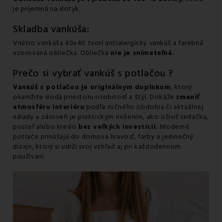
je príjemná na dotyk.
Skladba vankúša:
Vnútro vankúša 40x40 tvorí antialergický vankúš a farebná
vzorovaná obliečka. Obliečka
nie je snímateľná.
Prečo si vybrať vankúš s potlačou ?
Vankúš s potlačou je originálnym doplnkom
, ktorý
okamžite dodá priestoru osobitosť a štýl. Dokáže
zmeniť
atmosféru interiéru
podľa ročného obdobia či aktuálnej
nálady a zároveň je praktickým riešením, ako oživiť sedačku,
posteľ alebo kreslo
bez veľkých investícií.
Moderné
potlače prinášajú do domova hravosť, farby a jedinečný
dizajn, ktorý si udrží svoj vzhľad aj pri každodennom
používaní.