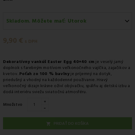
Skladom. Môžete mať:
Utorok
Utorok 11.08
-
Doručenie kuriérom GLS
9,90 €
Utorok 11.08
-
Vyzdvihnutie na predajni
s DPH
Utorok 11.08
-
Osobný odber v odbernom mieste
Packeta
Dekoratívny vankúš Easter Egg 40×40 cm
je veselý jarný
doplnok s farebným motívom veľkonočného vajíčka, zajačikov a
Utorok 11.08
-
Osobný odber v odbernom mieste GLS
kvetov.
Poťah zo 100 % bavlny
je príjemný na dotyk,
Streda 12.08
-
Packeta doručenie kuriérom na adresu
priedušný a vhodný na každodenné používanie. Hravý
veľkonočný dizajn krásne oživí obývačku, spálňu aj detskú izbu a
dodá interiéru sviežu sviatočnú atmosféru.
+
Množstvo
-
PRIDAŤ DO KOŠÍKA
