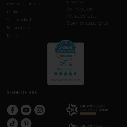
01 Sabinov
Overovanie recenzií
IČO: 46726608
Predajne
DIČ: 2023542455
Veľkoobchod
IČ DPH: SK 2023542455
Mapa stránky
Kariéra
SLEDUJTE NÁS