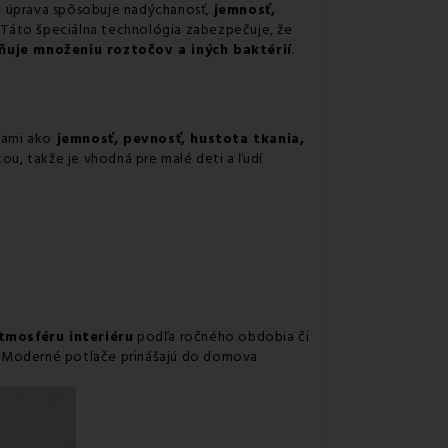
vá úprava spôsobuje nadýchanosť,
jemnosť,
. Táto špeciálna technológia zabezpečuje, že
ňuje množeniu roztočov a iných baktérií
.
ťami ako
jemnosť, pevnosť, hustota tkania,
kou, takže je vhodná pre malé deti a ľudí
tmosféru interiéru
podľa ročného obdobia či
Moderné potlače prinášajú do domova