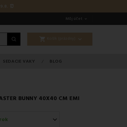
9.8. ⏰
Môj účet

shopping_cart

Košík (prázdny)
SEDACIE VAKY
BLOG
ASTER BUNNY 40X40 CM EMI
rok