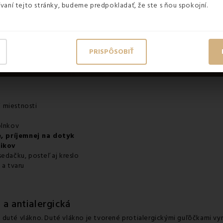
vaní tejto stránky, budeme predpokladať, že ste s ňou spokojní.
PRISPÔSOBIŤ
 miestnosti
plnkov
, príjemnej na dotyk
tikov
edačku, posteľ aj kreslo
 a tvaru
 a antialergická
 duté vlákno. Duté vlákno je tvorené protialergickými guľôčkami vyr