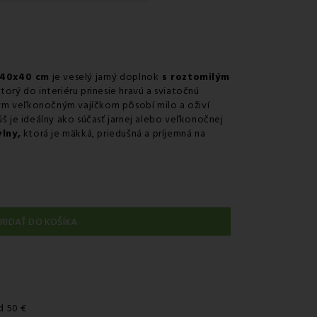
érom GLS
 predajni
v odbernom mieste Packeta
v odbernom mieste GLS
 40x40 cm
je veselý jarný doplnok
s roztomilým
torý do interiéru prinesie hravú a sviatočnú
nie kuriérom na adresu
bným veľkonočným vajíčkom pôsobí milo a oživí
úš je ideálny ako súčasť jarnej alebo veľkonočnej
lny,
ktorá je mäkká, priedušná a príjemná na
RIDAŤ DO KOŠÍKA
d 50 €