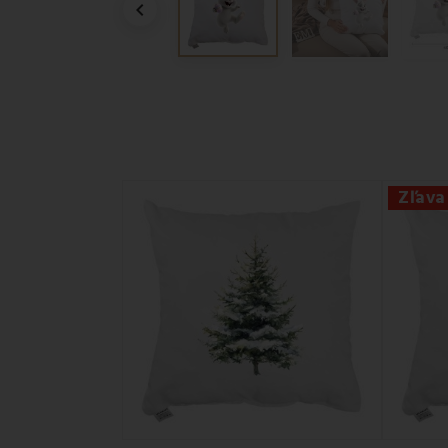

Zľava