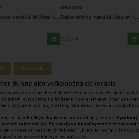
M
SKLADOM
D
ekoratívny vankúš Willow 40x40 cm EMI
ekoratívny vankúš Hoplet 40x40 cm E
9,90 €
TE
RECENZIE
ster Bunny ako veľkonočná dekorácia
m a hravým doplnkom, ktorý do interiéru prinesie sviežu jarnú a veľ
m
pôsobí milo, radostne a prirodzene. Vďaka jemnému dizajnu na sv
ikne v obývačke, spálni aj v detskej izbe alebo na kresle v oddychov
ailom, ale aj pohodlným doplnkom na každodenný oddych.
Vyrobený 
á potlač zabezpečuje, že veselý veľkonočný motív si zachová s
ovníkov veselých sezónnych dekorácií. Skvelo sa hodí ako štýlový d
ácnosť a prinesie do nej príjemnú atmosféru.