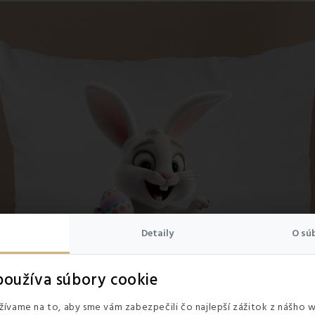
Detaily
O sú
oužíva súbory cookie
ívame na to, aby sme vám zabezpečili čo najlepší zážitok z nášho 