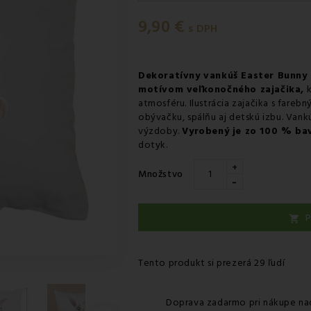
Utorok 11.08
-
Doručenie kuri
9,90 €
Utorok 11.08
-
Vyzdvihnutie na
s DPH
Utorok 11.08
-
Osobný odber 
Utorok 11.08
-
Osobný odber 
Dekoratívny vankúš Easter Bunny
motívom veľkonočného zajačika,
k
Streda 12.08
-
Packeta doruče
atmosféru. Ilustrácia zajačika s fare
obývačku, spálňu aj detskú izbu. Vank
výzdoby.
Vyrobený je zo 100 % bav
dotyk.
+
Množstvo
-
P

Tento produkt si prezerá 29 ľudí
Doprava zadarmo pri nákupe na