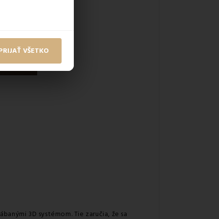
PRIJAŤ VŠETKO
ábanými 3D systémom. Tie zaručia, že sa