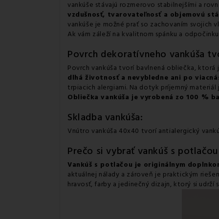
vankúše stávajú rozmerovo stabilnejšími a rovn
vzdušnosť, tvarovateľnosť a objemovú stá
vankúše je možné prať so zachovaním svojich vl
Ak vám záleží na kvalitnom spánku a odpočinku,
Povrch dekoratívneho vankúša tvo
Povrch vankúša tvorí bavlnená obliečka, ktorá
dlhá životnosť a nevybledne ani po viacn
trpiacich alergiami. Na dotyk príjemný materiál
Obliečka vankúša je
vyrobená zo 100 % ba
Skladba vankúša:
Vnútro vankúša 40x40 tvorí antialergický vank
Prečo si vybrať vankúš s potlačo
Vankúš s potlačou je originálnym doplnk
aktuálnej nálady a zároveň je praktickým rieše
hravosť, farby a jedinečný dizajn, ktorý si udrž