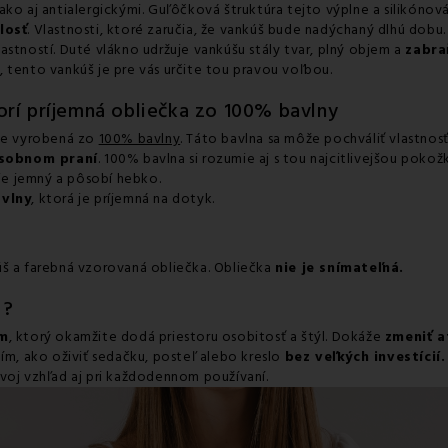
ako aj antialergickými. Guľôčková štruktúra tejto výplne a silikóno
losť
. Vlastnosti, ktoré zaručia, že vankúš bude nadýchaný dlhú dobu
astností. Duté vlákno udržuje vankúšu stály tvar, plný objem a
zabra
 tento vankúš je pre vás určite tou pravou voľbou.
rí príjemná obliečka zo 100% bavlny
 je vyrobená zo
100% bavlny
. Táto bavlna sa môže pochváliť vlastnos
ásobnom praní
. 100% bavlna si rozumie aj s tou najcitlivejšou pokož
 je jemný a pôsobí hebko.
vlny
, ktorá je príjemná na dotyk.
úš a farebná vzorovaná obliečka. Obliečka
nie je snímateľná.
u ?
om
, ktorý okamžite dodá priestoru osobitosť a štýl. Dokáže
zmeniť a
ním, ako oživiť sedačku, posteľ alebo kreslo
bez veľkých investícií.
í svoj vzhľad aj pri každodennom používaní.