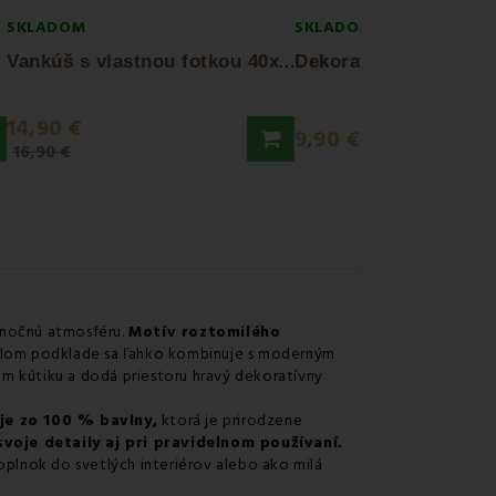
SKLADOM
SKLADOM
D
MI
V
ankúš s vlastnou fotkou 40x40 cm EMI
14,90 €
9,90 €
16,90 €
konočnú atmosféru.
Motív roztomilého
etlom podklade sa ľahko kombinuje s moderným
om kútiku a dodá priestoru hravý dekoratívny
je zo 100 % bavlny,
ktorá je prirodzene
voje detaily aj pri pravidelnom používaní.
oplnok do svetlých interiérov alebo ako milá