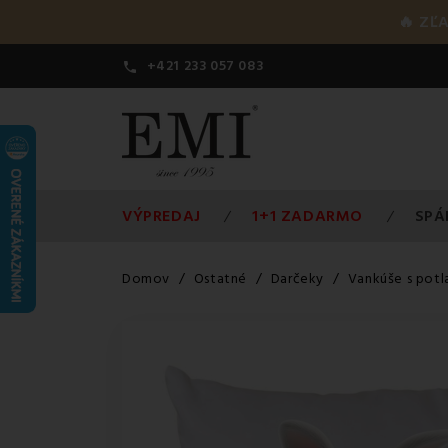
🔥 ZĽ
+421 233 057 083

VÝPREDAJ
1+1 ZADARMO
SPÁ
Domov
Ostatné
Darčeky
Vankúše s pot