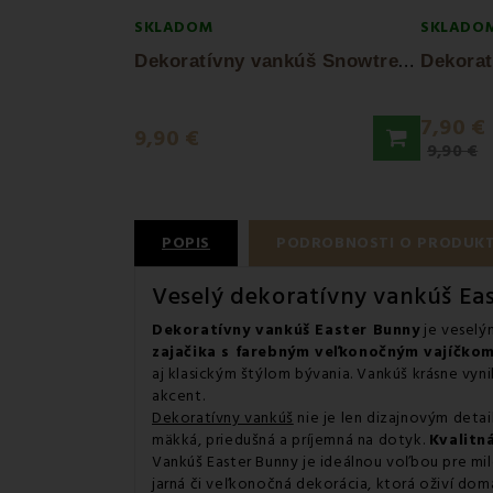
SKLADOM
SKLADO
D
ekoratívny vankúš Snowtree 40x40 cm EMI
7,90 €
9,90 €
9,90 €
POPIS
PODROBNOSTI O PRODUK
Veselý dekoratívny vankúš Ea
Dekoratívny vankúš Easter Bunny
je veselý
zajačika s farebným veľkonočným vajíčko
aj klasickým štýlom bývania. Vankúš krásne vyn
akcent.
Dekoratívny vankúš
nie je len dizajnovým det
mäkká, priedušná a príjemná na dotyk.
Kvalitn
Vankúš Easter Bunny je ideálnou voľbou pre mil
jarná či veľkonočná dekorácia, ktorá oživí dom