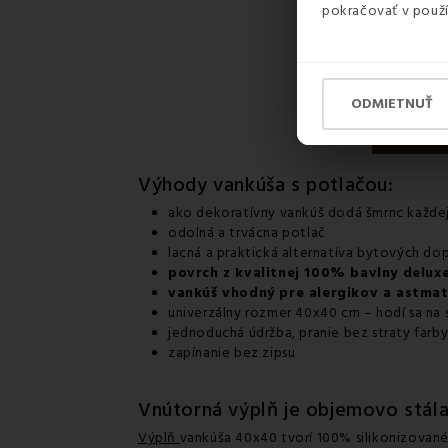
pokračovať v použí
ODMIETNUŤ
Výhody
vankúša s potlačou
:
ako dekoratívny vankúš dodá šmrnc každej
odolná a trvácna potlač
lacná a praktická alternatíva bytových do
povrch z kvalitnej 100% bavlny deluxe
vankúš vhodný pre alergikov a astma
univerzálny rozmer 40x40 cm – hodí sa na s
jednoduchá údržba, pranie bez straty farby
zapínanie bez zipsu
Vnútorná výplň je objemovo stála
Výplň
vankúša 40x40 tvorí 100% silikonizované