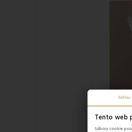
Súhlas
Tento web p
Súbory cookie použ