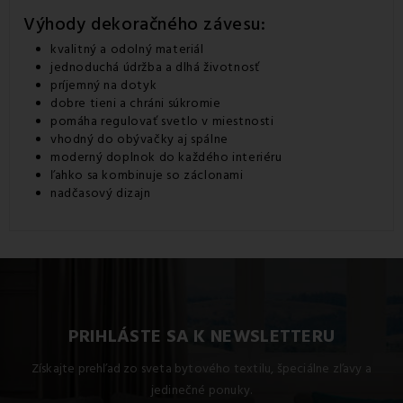
Výhody dekoračného závesu:
kvalitný a odolný materiál
jednoduchá údržba a dlhá životnosť
príjemný na dotyk
dobre tieni a chráni súkromie
pomáha regulovať svetlo v miestnosti
vhodný do obývačky aj spálne
moderný doplnok do každého interiéru
ľahko sa kombinuje so záclonami
nadčasový dizajn
PRIHLÁSTE SA K NEWSLETTERU
Získajte prehľad zo sveta bytového textilu, špeciálne zľavy a
jedinečné ponuky.