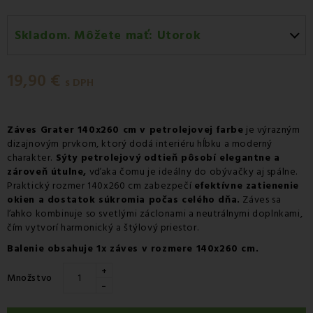
Skladom. Môžete mať:
Utorok
Utorok 11.08
-
Doručenie kuriérom GLS
19,90 €
Utorok 11.08
-
Vyzdvihnutie na predajni
s DPH
Utorok 11.08
-
Osobný odber v odbernom mieste
Packeta
Záves Grater 140x260 cm v petrolejovej farbe
je výrazným
dizajnovým prvkom, ktorý dodá interiéru hĺbku a moderný
Utorok 11.08
-
Osobný odber v odbernom mieste GLS
charakter.
Sýty petrolejový odtieň pôsobí elegantne a
Streda 12.08
-
Packeta doručenie kuriérom na adresu
zároveň útulne,
vďaka čomu je ideálny do obývačky aj spálne.
Praktický rozmer 140x260 cm zabezpečí
efektívne zatienenie
okien a dostatok súkromia počas celého dňa.
Záves sa
ľahko kombinuje so svetlými záclonami a neutrálnymi doplnkami,
čím vytvorí harmonický a štýlový priestor.
Balenie obsahuje 1x záves v rozmere 140x260 cm.
+
Množstvo
-