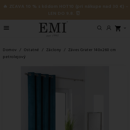
🔥 ZĽAVA 10 % s kódom HOT10 (pri nákupe nad 30 €) –
LEN DO 9.8. ⏰

shopping_cart

Domov
Ostatné
Záclony
Záves Grater 140x260 cm
petrolejový