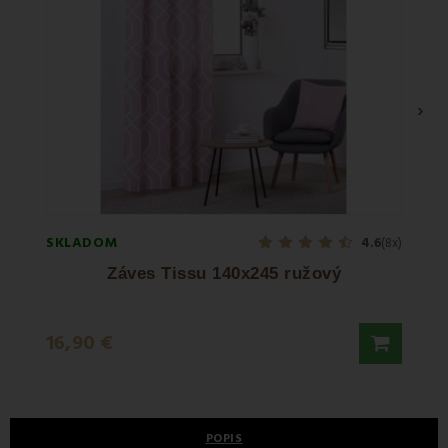
›
SKLADOM
SKLA
4.6
(8x)
Záves Tissu 140x245 ružový
M
16,90 €
5,90
POPIS