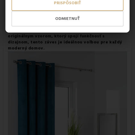
PRISPÔSOBIŤ
V spálni
pomáha vytvoriť útulné a pokojné prostredie pre
kvalitný oddych, zatiaľ čo v obývačke sa stáva výrazným
dekoračným prvkom.
Záclona
v kombinácii s týmto závesom
ODMIETNUŤ
pôsobí harmonicky a vyvážene a spolu vytvárajú útulný a
elegantný efekt.
Ak hľadáte kvalitný zelený záves s
originálnym vzorom, ktorý spojí funkčnosť s
dizajnom, tento záves je ideálnou voľbou pre každý
moderný domov.