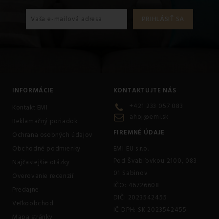
INFORMÁCIE
KONTAKTUJTE NÁS
+421 233 057 083
Kontakt EMI
ahoj@emi.sk
Reklamačný poriadok
FIREMNÉ ÚDAJE
Ochrana osobných údajov
Obchodné podmienky
EMI EU s.r.o.
Pod Švabľovkou 2100, 083
Najčastejšie otázky
01 Sabinov
Overovanie recenzií
IČO: 46726608
Predajne
DIČ: 2023542455
Veľkoobchod
IČ DPH: SK 2023542455
Mapa stránky