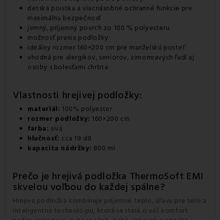
detská poistka a viacnásobné ochranné funkcie pre
maximálnu bezpečnosť
jemný, príjemný povrch zo 100 % polyesteru
možnosť prania podložky
ideálny rozmer 160×200 cm pre manželskú posteľ
vhodná pre alergikov, seniorov, zimomravých ľudí aj
osoby s bolesťami chrbta
Vlastnosti hrejivej podložky:
materiál:
100% polyester
rozmer podložky:
160×200 cm
farba:
sivá
hlučnosť:
cca 19 dB
kapacita nádržky:
800 ml
Prečo je hrejivá podložka ThermoSoft EMI
skvelou voľbou do každej spálne?
Hrejivá podložka kombinuje príjemné teplo, úľavu pre telo a
inteligentnú technológiu, ktorá sa stará o váš komfort