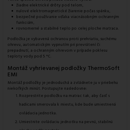
žiadne elektrické drôty pod telom,
nulové elektromagnetické žiarenie počas spánku,
bezpečné používanie vďaka viacnásobným ochranným
funkciám,
rovnomerné a stabilné teplo po celej ploche matraca.
Podložka je vybavená ochranou proti prehriatiu, suchému
ohrevu, automatickým vypnutím pri prevrátení či
prepadnutí, a ochranným ohrevom v prípade poklesu
teploty vody pod 5 °C.
Montáž vyhrievanej podložky ThermoSoft
EMI
Montáž podložky je jednoduchá a zvládnete ju v priebehu
niekoľkých minút. Postupujte nasledovne:
Rozprestrite podložku na
matrac
tak, aby časť s
hadicami smerovala k miestu, kde bude umiestnená
ovládacia jednotka.
Umiestnite ovládaciu jednotku na pevnú, stabilnú