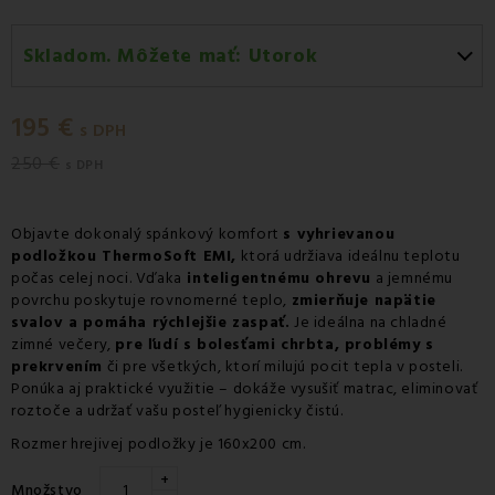
Skladom. Môžete mať:
Utorok
Utorok 11.08
-
Doručenie kuriérom GLS
195 €
Utorok 11.08
-
Vyzdvihnutie na predajni
s DPH
250 €
Streda 12.08
-
Packeta doručenie kuriérom na adresu
s DPH
Objavte dokonalý spánkový komfort
s vyhrievanou
podložkou ThermoSoft EMI,
ktorá udržiava ideálnu teplotu
počas celej noci. Vďaka
inteligentnému ohrevu
a jemnému
povrchu poskytuje rovnomerné teplo,
zmierňuje napätie
svalov a pomáha rýchlejšie zaspať.
Je ideálna na chladné
zimné večery,
pre ľudí s bolesťami chrbta, problémy s
prekrvením
či pre všetkých, ktorí milujú pocit tepla v posteli.
Ponúka aj praktické využitie – dokáže vysušiť matrac, eliminovať
roztoče a udržať vašu posteľ hygienicky čistú.
Rozmer hrejivej podložky je 160x200 cm.
+
Množstvo