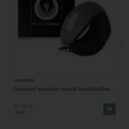
›
SKLADOM
SKLA
C
estovný masážny vankúš NoxieGoSleep EMI
35,90 €
28,5
60 €
39,90