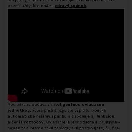
ocení každý, kto dbá na
zdravý spánok
.
Podložka sa dodáva
s inteligentnou ovládacou
jednotkou,
ktorá presne reguluje teplotu, ponúka
automatické režimy spánku
a disponuje
aj funkciou
ničenia roztočov.
Ovládanie je jednoduché a intuitívne –
nastavíte si presne takú teplotu, akú potrebujete, či už sa