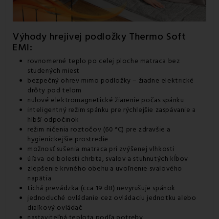
Výhody hrejivej podložky Thermo Soft
EMI:
rovnomerné teplo po celej ploche matraca bez
studených miest
bezpečný ohrev mimo podložky – žiadne elektrické
drôty pod telom
nulové elektromagnetické žiarenie počas spánku
inteligentný režim spánku pre rýchlejšie zaspávanie a
hlbší odpočinok
režim ničenia roztočov (60 °C) pre zdravšie a
hygienickejšie prostredie
možnosť sušenia matraca pri zvýšenej vlhkosti
úľava od bolesti chrbta, svalov a stuhnutých kĺbov
zlepšenie krvného obehu a uvoľnenie svalového
napätia
tichá prevádzka (cca 19 dB) nevyrušuje spánok
jednoduché ovládanie cez ovládaciu jednotku alebo
diaľkový ovládač
nastaviteľná teplota podľa potreby