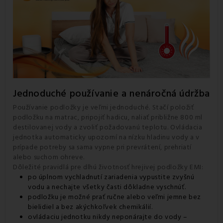
Jednoduché používanie a nenáročná údržba
Používanie podložky je veľmi jednoduché. Stačí položiť
podložku na matrac, pripojiť hadicu, naliať približne 800 ml
destilovanej vody a zvoliť požadovanú teplotu. Ovládacia
jednotka automaticky upozorní na nízku hladinu vody a v
prípade potreby sa sama vypne pri prevrátení, prehriatí
alebo suchom ohreve.
Dôležité pravidlá pre dlhú životnosť hrejivej podložky EMI:
po úplnom vychladnutí zariadenia vypustite zvyšnú
vodu a nechajte všetky časti dôkladne vyschnúť.
podložku je možné prať ručne alebo veľmi jemne bez
bielidiel a bez akýchkoľvek chemikálií.
ovládaciu jednotku nikdy neponárajte do vody –