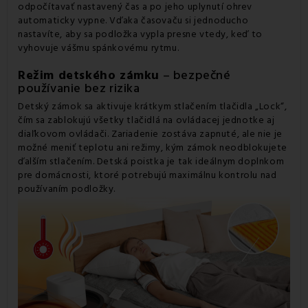
odpočítavať nastavený čas a po jeho uplynutí ohrev
automaticky vypne. Vďaka časovaču si jednoducho
nastavíte, aby sa podložka vypla presne vtedy, keď to
vyhovuje vášmu spánkovému rytmu.
Režim detského zámku
– bezpečné
používanie bez rizika
Detský zámok sa aktivuje krátkym stlačením tlačidla „Lock“,
čím sa zablokujú všetky tlačidlá na ovládacej jednotke aj
diaľkovom ovládači. Zariadenie zostáva zapnuté, ale nie je
možné meniť teplotu ani režimy, kým zámok neodblokujete
ďalším stlačením. Detská poistka je tak ideálnym doplnkom
pre domácnosti, ktoré potrebujú maximálnu kontrolu nad
používaním podložky.