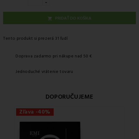
-
PRIDAŤ DO KOŠÍKA

Tento produkt si prezerá 31 ľudí
Doprava zadarmo pri nákupe nad 50 €
Jednoduché vrátenie tovaru
DOPORUČUJEME
Zľava -40%
Zľa