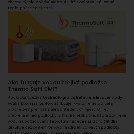
chcete rýchlo zohriať alebo si udržiavať stabilné jemné
teplo počas celej noci.
Ako funguje vodou hrejivá podložka
Thermo Soft EMI?
Podložka využíva
technológiu cirkulácie ohriatej vody
,
vďaka ktorej sa teplo distribuuje rovnomerne po celej
ploche bez prehriatia alebo studených miest. Ohrev
prebieha mimo podložky, v hlavnej jednotke, ktorá zohrieva
vodu na požadovanú teplotu a následne ju ticho (19 dB)
cirkuluje cez systém tenkých hadičiek vo vnútri podložky.
Tento spôsob ohrevu prináša viacero výhod: