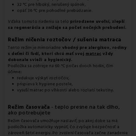
32 °C pre hlboký, nerušený spánok,
opäť 36 °C pre pohodlné prebúdzanie.
Vďaka tomuto riadeniu sa telo
prirodzene uvoľní, zlepší
sa regenerácia a znižuje sa počet nočných prebudení.
Režim ničenia roztočov / sušenia matraca
Tento režim je mimoriadne
vhodný pre alergikov, rodiny
s deťmi či ľudí, ktorí chcú mať svoj
matrac
vždy
dokonale svieži a hygienický.
Podložka sa zohreje na 60 °C počas dvoch hodín, čím
účinne:
redukuje výskyt roztočov,
prispieva k hygiene postele,
vysuší matrac po vlhkosti alebo rozliatí tekutiny.
Režim časovača
- teplo presne na tak dlho,
ako potrebujete
Režim časovača umožňuje nastaviť, po akej dobe sa má
podložka automaticky vypnúť, čo zvyšuje bezpečnosť a
zároveň šetrí energiu. Po zvolení časovača začne zariadenie