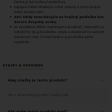
čistite ju len suchou handričkou.
napájací kábel skladujte voľne zvinutý a uchovávajte
mimo dosahu detí.
deti nikdy nenechávajte na hrejivej podložke bez
dozoru dospelej osoby.
ak zariadenie dlhšie neplánujete používať, odporúča sa
odložiť ho do pôvodného obalu a skladovať na suchom
mieste po tom, čo boli hadice aj podložka úplne
vysušené.
OTÁZKY & ODPOVEDE
keyboard_arrow_down
Akej značky je tento produkt?
Ide o autentický produkt značky EMI.
Ako mám tento produkt prať?
keyboard_arrow_down