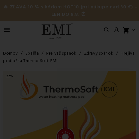
🔥 ZĽAVA 10 % s kódom HOT10 (pri nákupe nad 30 €) –
LEN DO 9.8. ⏰

shopping_cart

Domov
Spálňa
Pre váš spánok
Zdravý spánok
Hrejivá
podložka Thermo Soft EMI
-22%