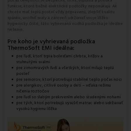
počas celej noci. Je bezpečná, tichá, úsporná a ponúka
funkcie, ktoré bežné elektrické podložky neponúkajú. Ak
chcete mať teplú posteľ vždy pripravenú, zlepšiť kvalitu
spánku, uvoľniť svaly a zároveň udržiavať svoje lôžko
hygienicky čisté, táto vyhrievaná vodná podložka je ideálne
riešenie.
Pre koho je vyhrievaná podložka
ThermoSoft EMI ideálna:
pre ľudí, ktorí trpia bolesťami chrbta, krížov a
stuhnutými svalmi
pre zimomravých ľudí a všetkých, ktorí milujú teplú
posteľ
pre seniorov, ktorí potrebujú stabilné teplo počas noci
pre alergikov, citlivé osoby a deti – vďaka režimu
ničenia roztočov
pre ľudí so slabým prekrvením alebo studenými nohami
pre tých, ktorí potrebujú vysušiť
matrac
alebo udržiavať
vysokú hygienu lôžka