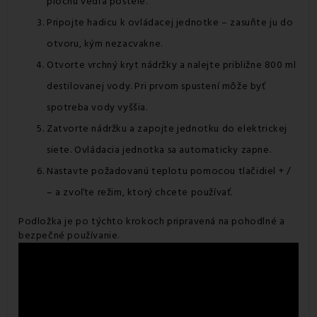
plochu vedľa postele.
Pripojte hadicu k ovládacej jednotke – zasuňte ju do
otvoru, kým nezacvakne.
Otvorte vrchný kryt nádržky a nalejte približne 800 ml
destilovanej vody. Pri prvom spustení môže byť
spotreba vody vyššia.
Zatvorte nádržku a zapojte jednotku do elektrickej
siete. Ovládacia jednotka sa automaticky zapne.
Nastavte požadovanú teplotu pomocou tlačidiel + /
– a zvoľte režim, ktorý chcete používať.
Podložka je po týchto krokoch pripravená na pohodlné a
bezpečné používanie.