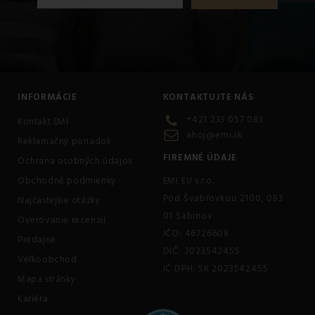
INFORMÁCIE
KONTAKTUJTE NÁS
+421 233 057 083
Kontakt EMI
ahoj@emi.sk
Reklamačný poriadok
FIREMNÉ ÚDAJE
Ochrana osobných údajov
Obchodné podmienky
EMI EU s.r.o.
Pod Švabľovkou 2100, 083
Najčastejšie otázky
01 Sabinov
Overovanie recenzií
IČO: 46726608
Predajne
DIČ: 2023542455
Veľkoobchod
IČ DPH: SK 2023542455
Mapa stránky
Kariéra