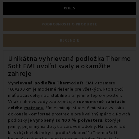
POPIS
PODROBNOSTI O PRODUKTE
RECENZIE
Unikátna vyhrievaná podložka Thermo
Soft EMI uvoľní svaly a okamžite
zahreje
Vyhrievaná podložka ThermoSoft EMI
v rozmere
160×200 cm je moderné riešenie pre všetkých, ktorí chcú
mať počas celej noci stabilné a príjemné teplo v posteli.
Vďaka ohrevu vody zabezpečuje
rovnomerné zahriatie
celého
matraca
,
čím eliminuje studené miesta a vytvára
dokonale komfortné prostredie pre kvalitný spánok. Povrch
podložky je
vyrobený zo 100 % polyesteru,
ktorý je
jemný, príjemný na dotyk a zároveň odolný. Na rozdiel od
klasických elektrických podložiek prináša ThermoSoft
bezpečný ohrev bez elektromagnetického žiarenia, čo