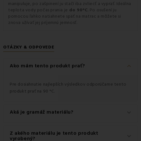
manipuluje, po zašpinení ju stačí iba zvliecť a vyprať. Ideálna
teplota vody počas prania je
do 90°C
. Po osušení ju
pomocou ľahko natiahnete späť na matrac a môžete si
znova užívať jej príjemnú jemnosť.
OTÁZKY & ODPOVEDE
keyboard_arrow_down
Ako mám tento produkt prať?
Pre dosiahnutie najlepších výsledkov odporúčame tento
produkt prať na 90 °C.
Aká je gramáž materiálu?
keyboard_arrow_down
Gramáž materiálu použitého pre tento produkt je 280
Z akého materiálu je tento produkt
keyboard_arrow_down
g/m2.
vyrobený?