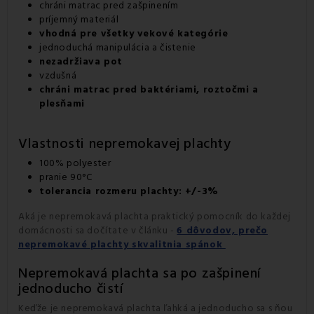
chráni matrac pred zašpinením
príjemný materiál
vhodná pre všetky vekové kategórie
jednoduchá manipulácia a čistenie
nezadržiava pot
vzdušná
chráni matrac pred baktériami, roztočmi a
plesňami
Vlastnosti nepremokavej plachty
100% polyester
pranie 90°C
tolerancia rozmeru plachty: +/-3%
Aká je nepremokavá plachta praktický pomocník do každej
domácnosti sa dočítate v článku -
6 dôvodov, prečo
nepremokavé plachty skvalitnia spánok
Nepremokavá plachta sa po zašpinení
jednoducho čistí
Keďže je nepremokavá plachta ľahká a jednoducho sa s ňou