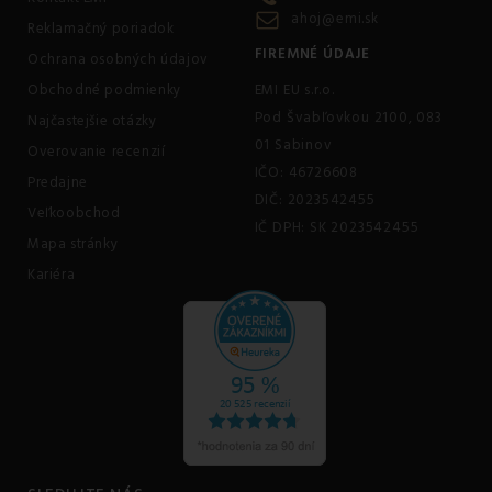
ahoj@emi.sk
Reklamačný poriadok
FIREMNÉ ÚDAJE
Ochrana osobných údajov
Obchodné podmienky
EMI EU s.r.o.
Pod Švabľovkou 2100, 083
Najčastejšie otázky
01 Sabinov
Overovanie recenzií
IČO: 46726608
Predajne
DIČ: 2023542455
Veľkoobchod
IČ DPH: SK 2023542455
Mapa stránky
Kariéra