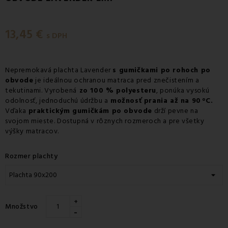
13,45 €
s DPH
Nepremokavá plachta Lavender
s gumičkami po rohoch po
obvode
je ideálnou ochranou matraca pred znečistením a
tekutinami. Vyrobená
zo 100 % polyesteru
, ponúka vysokú
odolnosť, jednoduchú údržbu a
možnosť prania až na 90 °C.
Vďaka
praktickým gumičkám po obvode
drží pevne na
svojom mieste. Dostupná v rôznych rozmeroch a pre všetky
výšky matracov.
Rozmer plachty
+
Množstvo
-