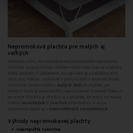
Nepremokavá plachta pre malých aj
veľkých
Zásluhou toho, že nepremokavá plachta EMI neprepúšťa
tekutiny, je jej použitie ideálne všade tam, kde sa očakáva
časté poliatie či ušpinenie, no zároveň aj u každého, kto
chce svoj matrac zachovať v plnej kondícii. Nepremokavé
vlastnosti ocenia rodičia
malých detí
, či dojčiat, pri
ktorých stačí aj malá chvíľka nepozornosti a mokré fľaky sú
na svete. Plachta je vhodná aj v prípade, že máte vo svojej
rodine
imobilných
či
starších
príslušníkov, a svoje
uplatnenie nájde aj v
nemocničných zariadeniach
.
Výhody nepremokavej plachty
neprepúšťa tekutiny