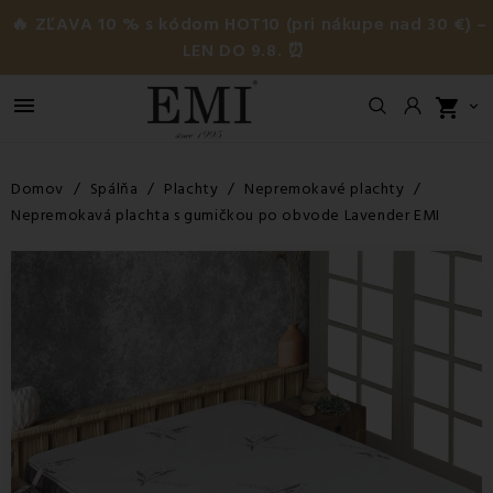
🔥 ZĽAVA 10 % s kódom HOT10 (pri nákupe nad 30 €) –
LEN DO 9.8. ⏰

shopping_cart

Domov
Spálňa
Plachty
Nepremokavé plachty
Nepremokavá plachta s gumičkou po obvode Lavender EMI