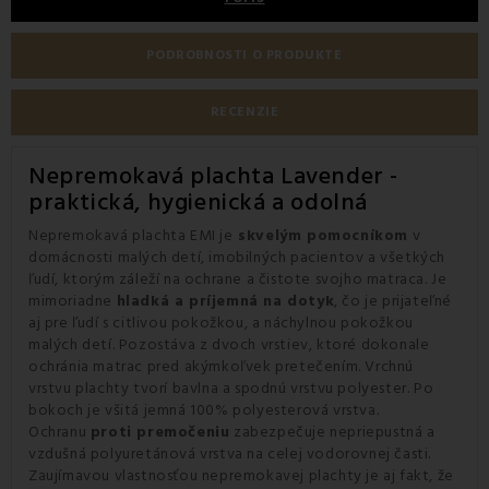
PODROBNOSTI O PRODUKTE
RECENZIE
Nepremokavá plachta Lavender -
praktická, hygienická a odolná
Nepremokavá plachta EMI je
skvelým pomocníkom
v
domácnosti malých detí, imobilných pacientov a všetkých
ľudí, ktorým záleží na ochrane a čistote svojho matraca. Je
mimoriadne
hladká a príjemná na dotyk
, čo je prijateľné
aj pre ľudí s citlivou pokožkou, a náchylnou pokožkou
malých detí. Pozostáva z dvoch vrstiev, ktoré dokonale
ochránia matrac pred akýmkoľvek pretečením. Vrchnú
vrstvu plachty tvorí bavlna a spodnú vrstvu polyester. Po
bokoch je všitá jemná 100% polyesterová vrstva.
Ochranu
proti premočeniu
zabezpečuje nepriepustná a
vzdušná polyuretánová vrstva na celej vodorovnej časti.
Zaujímavou vlastnosťou nepremokavej plachty je aj fakt, že