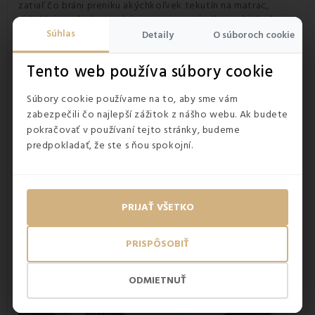
zatiaľ čo bráni preniku akýchkoľvek tekutín na matrac,
cirkulácia vzduchu medzi matracom a okolím prebieha bez
problémov.
Matrac
teda
pod plachtou dýcha
a je
Súhlas
Detaily
O súboroch cookie
zachovaná jeho
100% čistota
.
Nepremokavá
plachta
nezadržiava pot a na plachte sa
Tento web používa súbory cookie
nebudete potiť ani vy. Je dokonalá ochrana matraca aj pred
alergénmi, baktériami, roztočmi a plesňami. Manipuláciu s
Súbory cookie používame na to, aby sme vám
ňou je jednoduchá a keďže je
plachta ľahká
, tak ju zvládne
zabezpečili čo najlepší zážitok z nášho webu. Ak budete
každý.
Gumička
zabezpečuje, že sa plachta
nešmýka.
pokračovať v používaní tejto stránky, budeme
predpokladať, že ste s ňou spokojní.
PRIJAŤ VŠETKO
PRISPÔSOBIŤ
ODMIETNUŤ