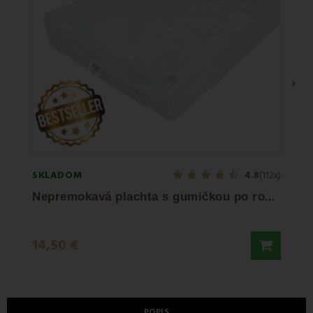
›
SKLADOM
SKLA
4.8
(112x)
N
epremokavá plachta s gumičkou po rohoch EMI
14,50 €
6,50
POPIS