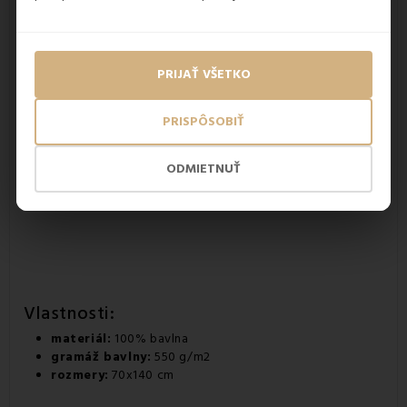
PRIJAŤ VŠETKO
PRISPÔSOBIŤ
ODMIETNUŤ
Vlastnosti:
materiál:
100% bavlna
gramáž bavlny:
550 g/m2
rozmery:
70x140 cm