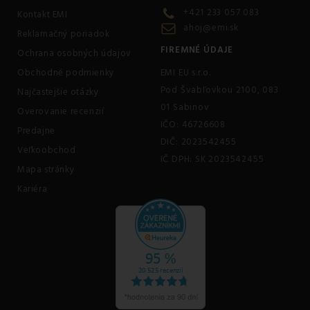
+421 233 057 083
Kontakt EMI
ahoj@emi.sk
Reklamačný poriadok
FIREMNÉ ÚDAJE
Ochrana osobných údajov
Obchodné podmienky
EMI EU s.r.o.
Pod Švabľovkou 2100, 083
Najčastejšie otázky
01 Sabinov
Overovanie recenzií
IČO: 46726608
Predajne
DIČ: 2023542455
Veľkoobchod
IČ DPH: SK 2023542455
Mapa stránky
Kariéra