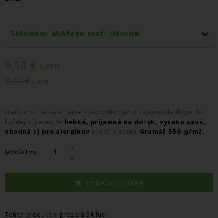
Skladom. Môžete mať:
Utorok
Utorok 11.08
-
Doručenie kuriérom GLS
9,50 €
Utorok 11.08
-
Vyzdvihnutie na predajni
s DPH
11,50 €
Utorok 11.08
-
Osobný odber v odbernom mieste
s DPH
Packeta
Utorok 11.08
-
Osobný odber v odbernom mieste GLS
Osuška vo fialovej farbe s jednoduchým dizajnom ideálnym do
každej kúpelne. Je
hebká, príjemná na dotyk, vysoko savá,
Streda 12.08
-
Packeta doručenie kuriérom na adresu
vhodná aj pre alergikov
a rýchlo schne.
Gramáž 550 g/m2.
+
Množstvo
-
PRIDAŤ DO KOŠÍKA

Tento produkt si prezerá 34 ľudí