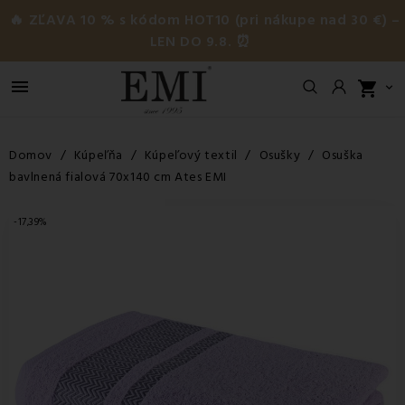
🔥 ZĽAVA 10 % s kódom HOT10 (pri nákupe nad 30 €) –
LEN DO 9.8. ⏰

shopping_cart

Domov
Kúpeľňa
Kúpeľový textil
Osušky
Osuška
bavlnená fialová 70x140 cm Ates EMI
-17,39%