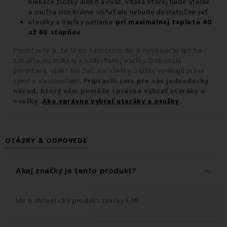
bieliace zložky alebo aviváž, vďaka ktorej bude uterák
a osuška síce krásne voňať ale nebude dostatočne sať
uteráky a osušky perieme
pri maximálnej teplote 40
až 60 stupňov
Predstavte si, že sa po náročnom dni a vynikajúcej sprche
zabalíte do mäkkej a nadýchanej osušky. Dokonalá
predstava, však? No žiaľ, nie všetky osušky vynikajú práve
týmito vlastnosťami.
Pripravili sme pre vás jednoduchý
návod, ktorý vám pomôže správne vybrať uteráky a
osušky
:
Ako správne vybrať uteráky a osušky
.
OTÁZKY & ODPOVEDE
keyboard_arrow_down
Akej značky je tento produkt?
Ide o autentický produkt značky EMI.