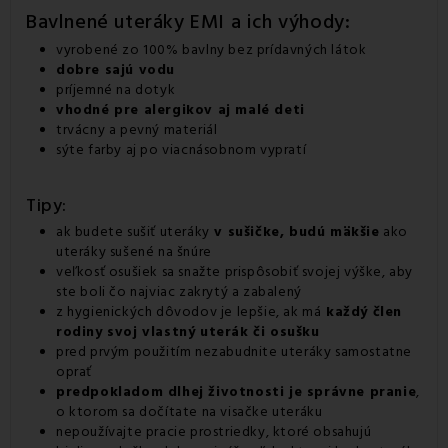
Bavlnené uteráky EMI a ich výhody:
vyrobené zo 100% bavlny bez prídavných látok
dobre sajú vodu
príjemné na dotyk
vhodné pre alergikov aj malé deti
trvácny a pevný materiál
sýte farby aj po viacnásobnom vypratí
Tipy:
ak budete sušiť uteráky
v sušičke, budú mäkšie
ako
uteráky sušené na šnúre
veľkosť osušiek sa snažte prispôsobiť svojej výške, aby
ste boli čo najviac zakrytý a zabalený
z hygienických dôvodov je lepšie, ak má
každý člen
rodiny svoj vlastný uterák či osušku
pred prvým použitím nezabudnite uteráky samostatne
oprať
predpokladom dlhej životnosti je správne pranie
,
o ktorom sa dočítate na visačke uteráku
nepoužívajte pracie prostriedky, ktoré obsahujú