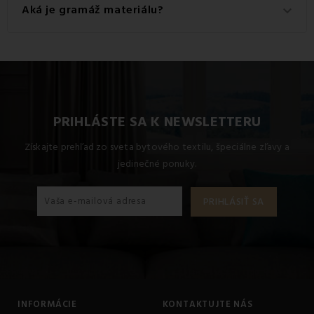
Aká je gramáž materiálu?
keyboard_arrow_down
Gramáž materiálu použitého pre tento produkt je 550
g/m2.
PRIHLÁSTE SA K NEWSLETTERU
Získajte prehľad zo sveta bytového textilu, špeciálne zľavy a
jedinečné ponuky.
INFORMÁCIE
KONTAKTUJTE NÁS