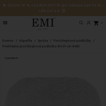
🔥 ZĽAVA 10 % s kódom HOT10 (pri nákupe nad 30 €) –
LEN DO 9.8. ⏰

shopping_cart

Domov
Kúpeľňa
Sprcha
Protišmykové podložky
Priehľadná protišmyková podložka 67x37 cm AWD
Vypredané