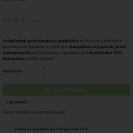
13,50 €
s DPH
Priehľadná protišmyková podložka
je štýlová a praktická
pomôcka do kúpeľne. Poslúži ako
bezpečnostný prvok proti
pošmyknutiu
počas kúpania. Vyrobená je
z kvalitného PVC
materiálu
a môže sa prať.
+
Množstvo
-
PRIDAŤ DO KOŠÍKA

Vypredané
Tento produkt si prezerá 65 ľudí
Doprava zadarmo pri nákupe nad 50 €