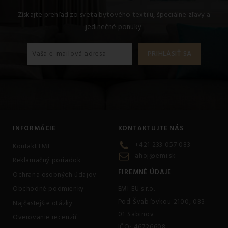
Získajte prehľad zo sveta bytového textilu, špeciálne zľavy a
jedinečné ponuky.
INFORMÁCIE
KONTAKTUJTE NÁS
+421 233 057 083
Kontakt EMI
ahoj@emi.sk
Reklamačný poriadok
FIREMNÉ ÚDAJE
Ochrana osobných údajov
Obchodné podmienky
EMI EU s.r.o.
Pod Švabľovkou 2100, 083
Najčastejšie otázky
01 Sabinov
Overovanie recenzií
IČO: 46726608