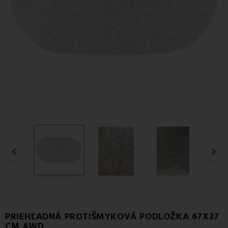


PRIEHĽADNÁ PROTIŠMYKOVÁ PODLOŽKA 67X37
CM AWD