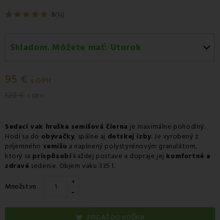
5
(1x)
Skladom. Môžete mať:
Utorok
Utorok 11.08
-
Doručenie kuriérom GLS
95 €
Utorok 11.08
-
Vyzdvihnutie na predajni
s DPH
120 €
Streda 12.08
-
Packeta doručenie kuriérom na adresu
s DPH
Sedací vak hruška semišová čierna
je maximálne pohodlný.
Hodí sa do
obývačky
, spálne aj
detskej izby
. Je vyrobený z
príjemného
semišu
a naplnený polystyrénovým granulátom,
ktorý sa
prispôsobí
každej postave a dopraje jej
komfortné a
zdravé
sedenie. Objem vaku 335 l.
+
Množstvo
-
PRIDAŤ DO KOŠÍKA
