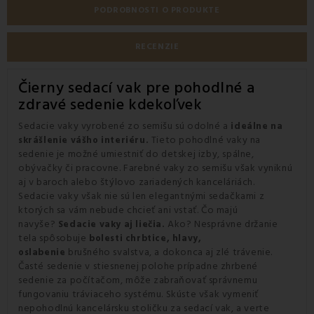
PODROBNOSTI O PRODUKTE
RECENZIE
Čierny sedací vak pre pohodlné a
zdravé sedenie kdekoľvek
Sedacie vaky vyrobené zo semišu sú odolné a
ideálne na
Tieto pohodlné vaky na
skrášlenie vášho interiéru.
sedenie je možné umiestniť do detskej izby, spálne,
obývačky či pracovne. Farebné vaky zo semišu však vyniknú
aj v baroch alebo štýlovo zariadených kanceláriách.
Sedacie vaky však nie sú len elegantnými sedačkami z
ktorých sa vám nebude chcieť ani vstať. Čo majú
navyše?
Ako? Nesprávne držanie
Sedacie vaky aj liečia.
tela spôsobuje
bolesti chrbtice, hlavy,
brušného svalstva, a dokonca aj zlé trávenie.
oslabenie
Časté sedenie v stiesnenej polohe prípadne zhrbené
sedenie za počítačom, môže zabraňovať správnemu
fungovaniu tráviaceho systému. Skúste však vymeniť
nepohodlnú kancelársku stoličku za sedací vak, a verte