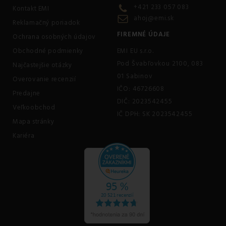
+421 233 057 083
Kontakt EMI
ahoj@emi.sk
Reklamačný poriadok
FIREMNÉ ÚDAJE
Ochrana osobných údajov
Obchodné podmienky
EMI EU s.r.o.
Pod Švabľovkou 2100, 083
Najčastejšie otázky
01 Sabinov
Overovanie recenzií
IČO: 46726608
Predajne
DIČ: 2023542455
Veľkoobchod
IČ DPH: SK 2023542455
Mapa stránky
Kariéra