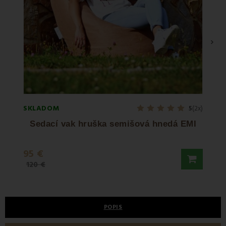
›
SKLADOM
SKLA
5
(2x)
Sedací vak hruška semišová hnedá EMI
95 €
99,5
120 €
120 €
POPIS