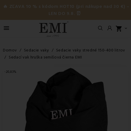
🔥 ZĽAVA 10 % s kódom HOT10 (pri nákupe nad 30 €) –
LEN DO 9.8. ⏰

shopping_cart

Domov
Sedacie vaky
Sedacie vaky stredné 150-400 litrov
Sedací vak hruška semišová čierna EMI
-20,83%