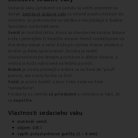
Sedacie vaky vyrobené zo semišu sú veľmi príjemné na
dotyk.
sú určené predovšetkým do
Semišové sedacie vaky
interiéru. Sú jednoduché na údržbu a nevyžadujú si žiadne
špeciálne zaobchádzanie.
je textilná látka, ktorá sa všeobecne nazýva brúsna
Semiš
koža s jemnejším či hrubším vlasom. Semiš rozdeľujeme na
dva druhy nubuk a velur. Koža pri výrobe krásne zmäkne a
možno ju ďalej spracovávať. Zvonka je semiš
charakteristickým drsným povrchom a dlhším vlasom, z
vnútra je koža vybrúsená na hebký povrch.
je oveľa jemnejší a krásne sa na ňom dá "písať"
Nubuk
prstom, ale oveľa horšie sa čistí.
je preto hrubší, a moc toho teda na ňom
Velúr
"nenapíšete".
Produkty zo semišu
a výhodou je fakt, že
sú priedušné
sa
.
nepotíte
Vlastnosti sedacieho vaku
materiál: semiš
objem: 335 l
výplň: polystyrénové guličky (3 – 4 mm)