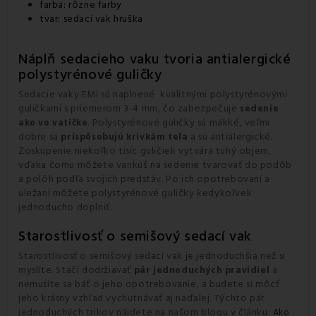
farba: rôzne farby
tvar: sedací vak hruška
Náplň sedacieho vaku tvoria antialergické
polystyrénové guličky
Sedacie vaky EMI sú naplnené kvalitnými polystyrénovými
guličkami s priemerom 3-4 mm, čo zabezpečuje
sedenie
. Polystyrénové guličky sú mäkké, veľmi
ako vo vatičke
dobre sa
a sú antialergické.
prispôsobujú krivkám tela
Zoskupenie niekoľko tisíc guličiek vytvára tuhý objem,
vďaka čomu môžete vankúš na sedenie tvarovať do podôb
a polôh podľa svojich predstáv. Po ich opotrebovaní a
uležaní môžete polystyrénové guličky kedykoľvek
jednoducho doplniť.
Starostlivosť o semišový sedací vak
Starostlivosť o semišový sedací vak je jednoduchšia než si
myslíte. Stačí dodržiavať
a
pár jednoduchých pravidiel
nemusíte sa báť o jeho opotrebovanie, a budete si môcť
jeho krásny vzhľad vychutnávať aj naďalej. Týchto pár
jednoduchých trikov nájdete na našom blogu v článku:
Ako